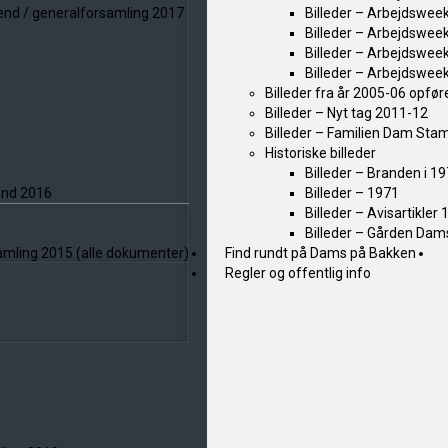
kend / generalforsamling 2017
Billeder – Arbejdswee
Billeder – Arbejdswee
Billeder – Arbejdswee
Billeder – Arbejdswee
Billeder fra år 2005-06 opføre
Billeder – Nyt tag 2011-12
Billeder – Familien Dam Sta
Historiske billeder
Billeder – Branden i 1
kend 2016
Billeder – 1971
Billeder – Avisartikler
Billeder – Gården Dam
samling 2015 (alle dokumenter)
Find rundt på Dams på Bakken
Regler og offentlig info