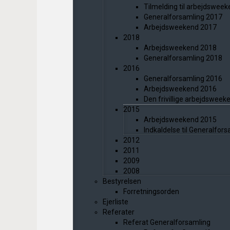
Tilmelding til arbejdswee
Generalforsamling 2017
Arbejdsweekend 2017
2018
Arbejdsweekend 2018
Generalforsamling 2018
2016
Generalforsamling 2016
Arbejdsweekend 2016
Den frivillige arbejdswee
2015
Arbejdsweekend 2015
Indkaldelse til Generalfor
2012
2011
2009
2008
Bestyrelsen
Forretningsorden
Ejerliste
Referater
Referat Generalforsamling