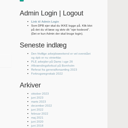
Admin Login | Logout
Link til Admin Login
Som DPB ejer skal du IKKE logge på. Klik blot
på det du vil læse og skriv dit "ejer kodeord".
(Det er kun Admin der skal bruge login).
Seneste indlæg
Den frivillige arbejdsweekend er vel overstået
og dpb er nu vinterklar.
PLE arbejder på Dams i uge 26
Afbrændingsforbud på Bornholm
Referat fra generalforsamling 2023
Forbrugsregnskab 2022
Arkiver
oktober 2023
juni 2023
marts 2023
december 2022
juni 2022
februar 2022
maj 2021
juni 2020
juni 2018