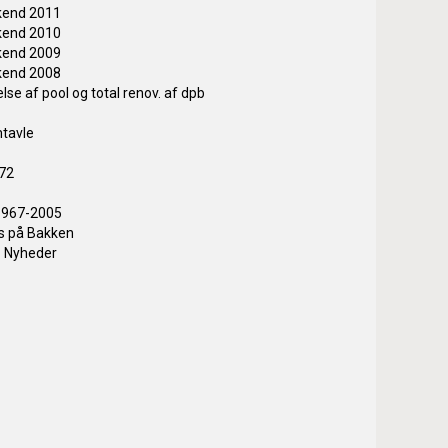
kend 2011
kend 2010
kend 2009
kend 2008
lse af pool og total renov. af dpb
mtavle
972
 1967-2005
s på Bakken
Nyheder