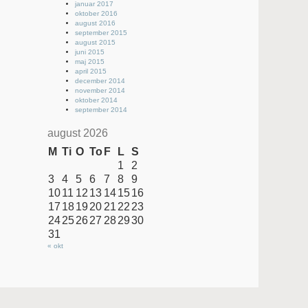
januar 2017
oktober 2016
august 2016
september 2015
august 2015
juni 2015
maj 2015
april 2015
december 2014
november 2014
oktober 2014
september 2014
august 2026
M
Ti
O
To
F
L
S
1
2
3
4
5
6
7
8
9
10
11
12
13
14
15
16
17
18
19
20
21
22
23
24
25
26
27
28
29
30
31
« okt