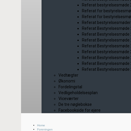
Referat bestyrelsesmøde
Referat for bestyrelsesm
Referat for bestyrelsesm
Referat bestyrelsesmøder
Referat Bestyrelsesmøde
Referat Bestyrelsesmøde
Referat Bestyrelsesmøde
Referat Bestyrelsesmøde
Referat bestyrelsesmøde
Referat Bestyrelsesmøde
Referat Bestyrelsesmøde
Referat Bestyrelsesmøde
Vedtægter
Økonomi
Fordelingstal
Vedligeholdelsesplan
Viceværter
De tre nøglebokse
Facebookside for ejere
Home
Foreningen