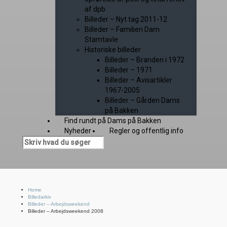
af dpb
Billeder – Nyt tag 2011-12
Billeder – Familien Dam
Stamtavle
Historiske billeder
Billeder – Branden i 1972
Billeder – 1971
Billeder – Avisartikler
1967-2005
Billeder – Gården Dams
på Bakken
Find rundt på Dams på Bakken
Nyheder
Regler og offentlig info
Home
Billedarkiv
Billeder – Arbejdsweekend
Billeder – Arbejdsweekend 2008