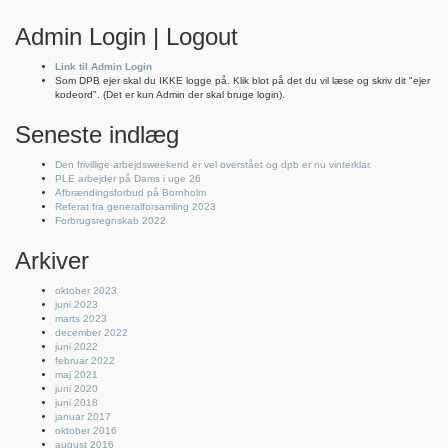
Admin Login | Logout
Link til Admin Login
Som DPB ejer skal du IKKE logge på. Klik blot på det du vil læse og skriv dit "ejer
kodeord". (Det er kun Admin der skal bruge login).
Seneste indlæg
Den frivillige arbejdsweekend er vel overstået og dpb er nu vinterklar.
PLE arbejder på Dams i uge 26
Afbrændingsforbud på Bornholm
Referat fra generalforsamling 2023
Forbrugsregnskab 2022
Arkiver
oktober 2023
juni 2023
marts 2023
december 2022
juni 2022
februar 2022
maj 2021
juni 2020
juni 2018
januar 2017
oktober 2016
august 2016