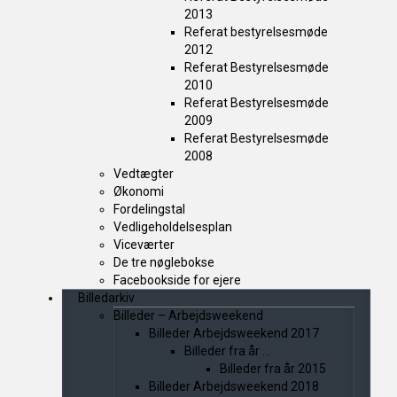
2013
Referat bestyrelsesmøde
2012
Referat Bestyrelsesmøde
2010
Referat Bestyrelsesmøde
2009
Referat Bestyrelsesmøde
2008
Vedtægter
Økonomi
Fordelingstal
Vedligeholdelsesplan
Viceværter
De tre nøglebokse
Facebookside for ejere
Billedarkiv
Billeder – Arbejdsweekend
Billeder Arbejdsweekend 2017
Billeder fra år …
Billeder fra år 2015
Billeder Arbejdsweekend 2018