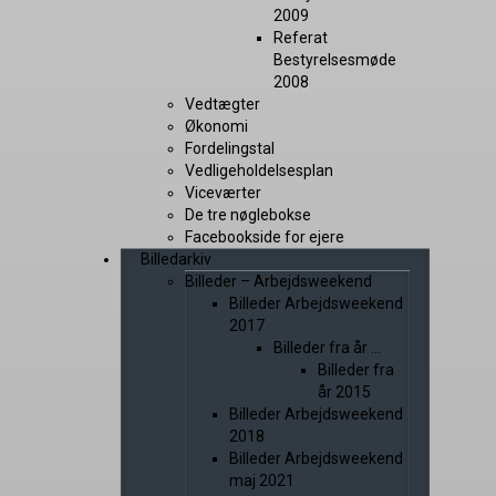
2009
Referat
Bestyrelsesmøde
2008
Vedtægter
Økonomi
Fordelingstal
Vedligeholdelsesplan
Viceværter
De tre nøglebokse
Facebookside for ejere
Billedarkiv
Billeder – Arbejdsweekend
Billeder Arbejdsweekend
2017
Billeder fra år …
Billeder fra
år 2015
Billeder Arbejdsweekend
2018
Billeder Arbejdsweekend
maj 2021