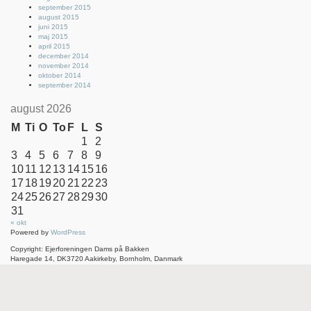
september 2015
august 2015
juni 2015
maj 2015
april 2015
december 2014
november 2014
oktober 2014
september 2014
august 2026
M
Ti
O
To
F
L
S
1
2
3
4
5
6
7
8
9
10
11
12
13
14
15
16
17
18
19
20
21
22
23
24
25
26
27
28
29
30
31
« okt
Powered by
WordPress
Copyright: Ejerforeningen Dams på Bakken
Haregade 14, DK3720 Aakirkeby, Bornholm, Danmark