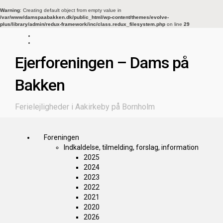
Warning
: Creating default object from empty value in
/var/www/damspaabakken.dk/public_html/wp-content/themes/evolve-
plus/library/admin/redux-framework/inc/class.redux_filesystem.php
on line
29
Ejerforeningen – Dams på
Bakken
Ferielejligheder i Aakirkeby på Bornholm
Foreningen
Indkaldelse, tilmelding, forslag, information
2025
2024
2023
2022
2021
2020
2026