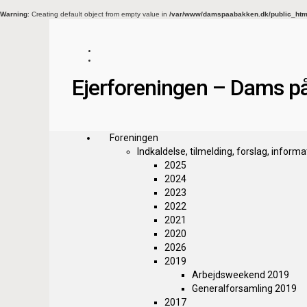
Warning
: Creating default object from empty value in
/var/www/damspaabakken.dk/public_html/
Ejerforeningen – Dams p
Foreningen
Indkaldelse, tilmelding, forslag, informa
2025
2024
2023
2022
2021
2020
2026
2019
Arbejdsweekend 2019
Generalforsamling 2019
2017