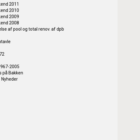
kend 2011
kend 2010
kend 2009
kend 2008
lse af pool og total renov. af dpb
mtavle
972
 1967-2005
s på Bakken
Nyheder