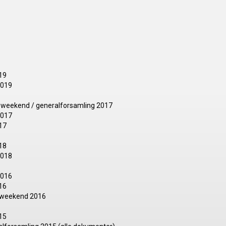
19
2019
jdsweekend / generalforsamling 2017
2017
17
18
2018
2016
16
jdsweekend 2016
15