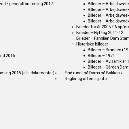
kend / generalforsamling 2017
Billeder – Arbejdswee
Billeder – Arbejdswee
Billeder – Arbejdswee
Billeder – Arbejdswee
Billeder fra år 2005-06 opføre
Billeder – Nyt tag 2011-12
Billeder – Familien Dam Sta
Historiske billeder
Billeder – Branden i 1
kend 2016
Billeder – 1971
Billeder – Avisartikler
Billeder – Gården Dam
samling 2015 (alle dokumenter)
Find rundt på Dams på Bakken
Regler og offentlig info