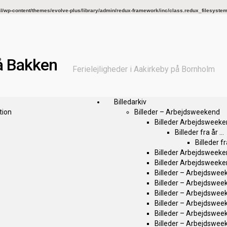
wp-content/themes/evolve-plus/library/admin/redux-framework/inc/class.redux_filesyste
å Bakken
Ferielejligheder i Aakirkeby på Bornholm
Billedarkiv
tion
Billeder – Arbejdsweekend
Billeder Arbejdsweek
Billeder fra år …
Billeder f
Billeder Arbejdsweek
Billeder Arbejdsweek
Billeder – Arbejdsweek
Billeder – Arbejdswee
Billeder – Arbejdswee
Billeder – Arbejdswee
Billeder – Arbejdswee
Billeder – Arbejdswee