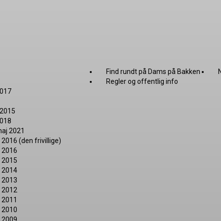
Find rundt på Dams på Bakken
Regler og offentlig info
2017
r 2015
2018
maj 2021
016 (den frivillige)
d 2016
d 2015
d 2014
d 2013
d 2012
d 2011
d 2010
d 2009