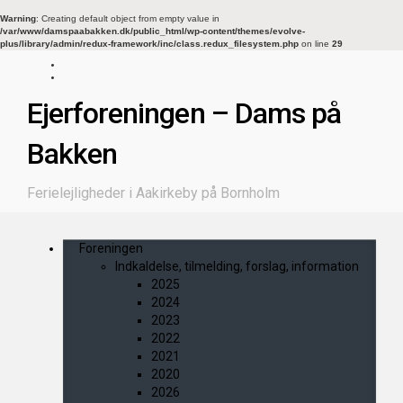
Warning
: Creating default object from empty value in
/var/www/damspaabakken.dk/public_html/wp-content/themes/evolve-
plus/library/admin/redux-framework/inc/class.redux_filesystem.php
on line
29
Ejerforeningen – Dams på
Bakken
Ferielejligheder i Aakirkeby på Bornholm
Foreningen
Indkaldelse, tilmelding, forslag, information
2025
2024
2023
2022
2021
2020
2026