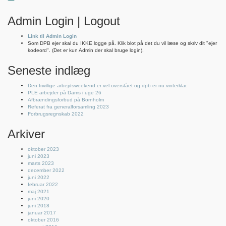
Admin Login | Logout
Link til Admin Login
Som DPB ejer skal du IKKE logge på. Klik blot på det du vil læse og skriv dit "ejer
kodeord". (Det er kun Admin der skal bruge login).
Seneste indlæg
Den frivillige arbejdsweekend er vel overstået og dpb er nu vinterklar.
PLE arbejder på Dams i uge 26
Afbrændingsforbud på Bornholm
Referat fra generalforsamling 2023
Forbrugsregnskab 2022
Arkiver
oktober 2023
juni 2023
marts 2023
december 2022
juni 2022
februar 2022
maj 2021
juni 2020
juni 2018
januar 2017
oktober 2016