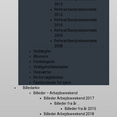
2013
Referat bestyrelsesmøde
2012
Referat Bestyrelsesmøde
2010
Referat Bestyrelsesmøde
2009
Referat Bestyrelsesmøde
2008
Vedtægter
Økonomi
Fordelingstal
Vedligeholdelsesplan
Viceværter
De tre nøglebokse
Facebookside for ejere
Billedarkiv
Billeder – Arbejdsweekend
Billeder Arbejdsweekend 2017
Billeder fra år …
Billeder fra år 2015
Billeder Arbejdsweekend 2018