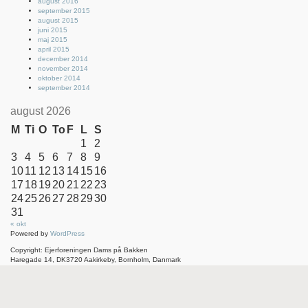
august 2016
september 2015
august 2015
juni 2015
maj 2015
april 2015
december 2014
november 2014
oktober 2014
september 2014
august 2026
M
Ti
O
To
F
L
S
1
2
3
4
5
6
7
8
9
10
11
12
13
14
15
16
17
18
19
20
21
22
23
24
25
26
27
28
29
30
31
« okt
Powered by
WordPress
Copyright: Ejerforeningen Dams på Bakken
Haregade 14, DK3720 Aakirkeby, Bornholm, Danmark