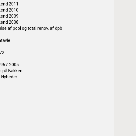
kend 2011
kend 2010
kend 2009
kend 2008
lse af pool og total renov. af dpb
mtavle
972
 1967-2005
s på Bakken
Nyheder