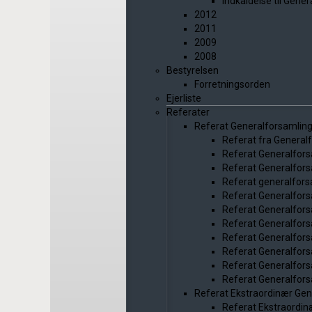
Indkaldelse til Gene
2012
2011
2009
2008
Bestyrelsen
Forretningsorden
Ejerliste
Referater
Referat Generalforsamlin
Referat fra General
Referat Generalfor
Referat Generalfor
Referat generalfor
Referat Generalfor
Referat Generalfor
Referat Generalfor
Referat Generalfor
Referat Generalfor
Referat Generalfor
Referat Generalfor
Referat Ekstraordinær Gen
Referat Ekstraordin