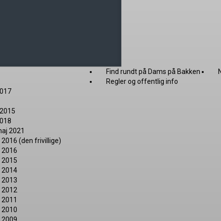
Find rundt på Dams på Bakken
Regler og offentlig info
2017
r 2015
2018
maj 2021
016 (den frivillige)
d 2016
d 2015
d 2014
d 2013
d 2012
d 2011
d 2010
d 2009