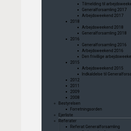
Tilmelding til arbejdswee
Generalforsamling 2017
Arbejdsweekend 2017
2018
Arbejdsweekend 2018
Generalforsamling 2018
2016
Generalforsamling 2016
Arbejdsweekend 2016
Den frivillige arbejdswee
2015
Arbejdsweekend 2015
Indkaldelse til Generalfor
2012
2011
2009
2008
Bestyrelsen
Forretningsorden
Ejerliste
Referater
Referat Generalforsamling