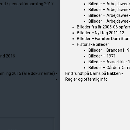
kend / generalforsamling 2017
Billeder – Arbejdswee
Billeder – Arbejdswee
Billeder – Arbejdswee
Billeder – Arbejdswee
Billeder fra år 2005-06 opføre
Billeder – Nyt tag 2011-12
Billeder – Familien Dam Sta
Historiske billeder
Billeder – Branden i 1
kend 2016
Billeder – 1971
Billeder – Avisartikler
Billeder – Gården Dam
samling 2015 (alle dokumenter)
Find rundt på Dams på Bakken
Regler og offentlig info