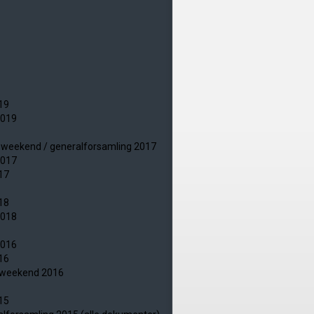
19
2019
jdsweekend / generalforsamling 2017
2017
17
18
2018
2016
16
jdsweekend 2016
15