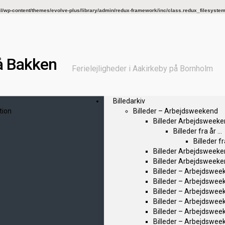
wp-content/themes/evolve-plus/library/admin/redux-framework/inc/class.redux_filesyste
å Bakken
Ferielejligheder i Aakirkeby på Bornholm
Billedarkiv
tion
Billeder – Arbejdsweekend
Billeder Arbejdsweek
Billeder fra år …
Billeder f
Billeder Arbejdsweek
Billeder Arbejdsweek
Billeder – Arbejdsweek
Billeder – Arbejdswee
Billeder – Arbejdswee
Billeder – Arbejdswee
Billeder – Arbejdswee
Billeder – Arbejdswee