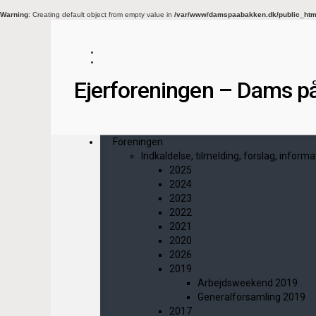
Warning
: Creating default object from empty value in
/var/www/damspaabakken.dk/public_html/
Ejerforeningen – Dams p
Foreningen
Indkaldelse, tilmelding, forslag, informa
2025
2024
2023
2022
2021
2020
2026
2019
Arbejdsweekend 2019
Generalforsamling 2019
2017