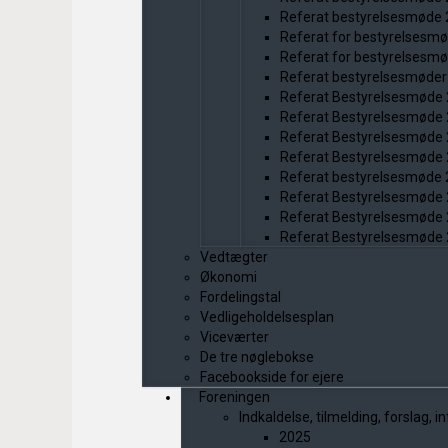
Referat bestyrelsesmøde
Referat for bestyrelsesm
Referat for bestyrelsesm
Referat bestyrelsesmøder
Referat Bestyrelsesmøde
Referat Bestyrelsesmøde
Referat Bestyrelsesmøde
Referat Bestyrelsesmøde
Referat bestyrelsesmøde
Referat Bestyrelsesmøde
Referat Bestyrelsesmøde
Referat Bestyrelsesmøde
Vedtægter
Økonomi
Fordelingstal
Vedligeholdelsesplan
Viceværter
De tre nøglebokse
Facebookside for ejere
Foreningen
Indkaldelse, tilmelding, forslag, 
2025