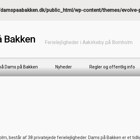
damspaabakken.dk/public_html/wp-content/themes/evolve-pl
å Bakken
Ferielejligheder i Aakirkeby på Bornholm
 på Dams på Bakken
Nyheder
Regler og offentlig info
m, består af 38 privatejede ferielejligheder. Dams på Bakken er et tidl