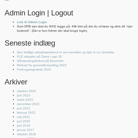
Admin Login | Logout
Link til Admin Login
Som DPB ejer skal du IKKE logge på. Klik blot på det du vil læse og skriv dit "ejer
kodeord". (Det er kun Admin der skal bruge login).
Seneste indlæg
Den frivillige arbejdsweekend er vel overstået og dpb er nu vinterklar.
PLE arbejder på Dams i uge 26
Afbrændingsforbud på Bornholm
Referat fra generalforsamling 2023
Forbrugsregnskab 2022
Arkiver
oktober 2023
juni 2023
marts 2023
december 2022
juni 2022
februar 2022
maj 2021
juni 2020
juni 2018
januar 2017
oktober 2016