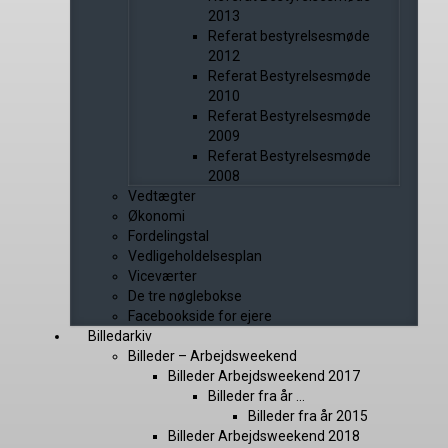
2013
Referat bestyrelsesmøde
2012
Referat Bestyrelsesmøde
2010
Referat Bestyrelsesmøde
2009
Referat Bestyrelsesmøde
2008
Vedtægter
Økonomi
Fordelingstal
Vedligeholdelsesplan
Viceværter
De tre nøglebokse
Facebookside for ejere
Billedarkiv
Billeder – Arbejdsweekend
Billeder Arbejdsweekend 2017
Billeder fra år …
Billeder fra år 2015
Billeder Arbejdsweekend 2018