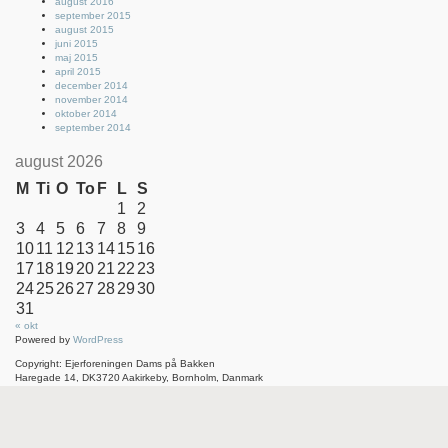
august 2016
september 2015
august 2015
juni 2015
maj 2015
april 2015
december 2014
november 2014
oktober 2014
september 2014
august 2026
M
Ti
O
To
F
L
S
1
2
3
4
5
6
7
8
9
10
11
12
13
14
15
16
17
18
19
20
21
22
23
24
25
26
27
28
29
30
31
« okt
Powered by
WordPress
Copyright: Ejerforeningen Dams på Bakken
Haregade 14, DK3720 Aakirkeby, Bornholm, Danmark