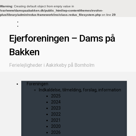
Warning
: Creating default object from empty value in
/var/www/damspaabakken.dk/public_html/wp-content/themes/evolve-
plus/library/admin/redux-framework/inc/class.redux_filesystem.php
on line
29
Ejerforeningen – Dams på
Bakken
Ferielejligheder i Aakirkeby på Bornholm
Foreningen
Indkaldelse, tilmelding, forslag, information
2025
2024
2023
2022
2021
2020
2026